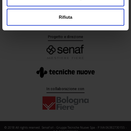
+ 39 02.332039460
Rifiuta
Progetto e direzione
In collaborazione con
© 2018 All rights reserved. Senaf srl - Gruppo Tecniche Nuove Spa - P.IVA 06382730155 -