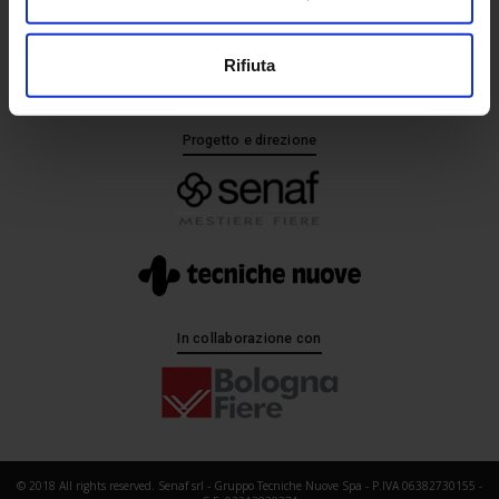
+ 39 02.332039460
Rifiuta
Progetto e direzione
In collaborazione con
© 2018 All rights reserved. Senaf srl - Gruppo Tecniche Nuove Spa - P.IVA 06382730155 -