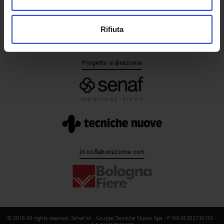
+ 39 02.332039460
Rifiuta
Progetto e direzione
In collaborazione con
© 2018 All rights reserved. Senaf srl - Gruppo Tecniche Nuove Spa - P.IVA 06382730155 -