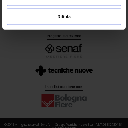
+ 39 02.332039460
Rifiuta
Progetto e direzione
In collaborazione con
© 2018 All rights reserved. Senaf srl - Gruppo Tecniche Nuove Spa - P.IVA 06382730155 -