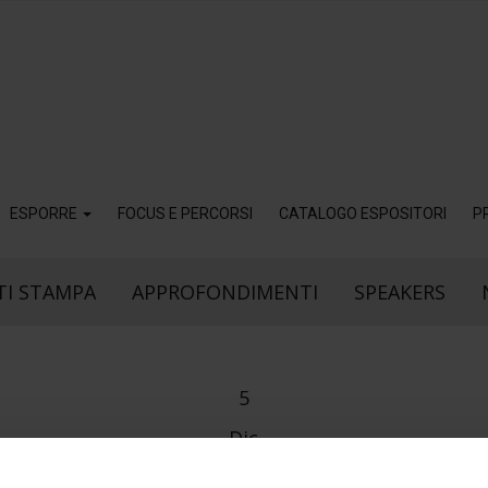
ESPORRE
FOCUS E PERCORSI
CATALOGO ESPOSITORI
P
I STAMPA
APPROFONDIMENTI
SPEAKERS
5
Dic