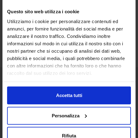
Questo sito web utilizza i cookie
Utilizziamo i cookie per personalizzare contenuti ed
annunci, per fornire funzionalità dei social media e per
analizzare il nostro traffico. Condividiamo inoltre
informazioni sul modo in cui utilizza il nostro sito con i
nostri partner che si occupano di analisi dei dati web,
pubblicità e social media, i quali potrebbero combinarle
con altre informazioni che ha fornito loro o che hanno
raccolto dal suo utilizzo dei loro servizi.
Senaf srl
Accetta tutti
+ 39 051.325511
+ 39 02.332039460
Personalizza
Rifiuta
Progetto e direzione