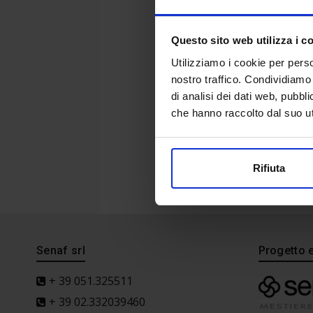
Questo sito web utilizza i c
Utilizziamo i cookie per perso
nostro traffico. Condividiamo 
di analisi dei dati web, pubbl
che hanno raccolto dal suo uti
Rifiuta
Senaf srl
Progetto 
+ 39 051.325511
+ 39 02.332039460