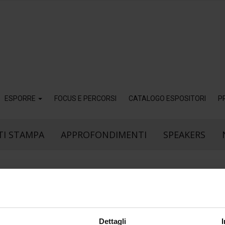
ESPORRE
FOCUS E PERCORSI
CATALOGO ESPOSITORI
P
I STAMPA
APPROFONDIMENTI
SPEAKERS
12
Dic
Dettagli