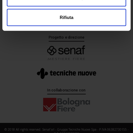
+ 39 02.332039460
Rifiuta
Progetto e direzione
In collaborazione con
© 2018 All rights reserved. Senaf srl - Gruppo Tecniche Nuove Spa - P.IVA 06382730155 -