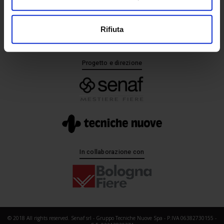
+ 39 02.332039460
Rifiuta
Progetto e direzione
In collaborazione con
© 2018 All rights reserved. Senaf srl - Gruppo Tecniche Nuove Spa - P.IVA 06382730155 -