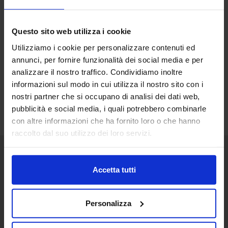
Questo sito web utilizza i cookie
Utilizziamo i cookie per personalizzare contenuti ed
annunci, per fornire funzionalità dei social media e per
analizzare il nostro traffico. Condividiamo inoltre
informazioni sul modo in cui utilizza il nostro sito con i
nostri partner che si occupano di analisi dei dati web,
pubblicità e social media, i quali potrebbero combinarle
con altre informazioni che ha fornito loro o che hanno
raccolto dal suo utilizzo dei loro servizi.
Senaf srl
Accetta tutti
+ 39 051.325511
+ 39 02.332039460
Personalizza