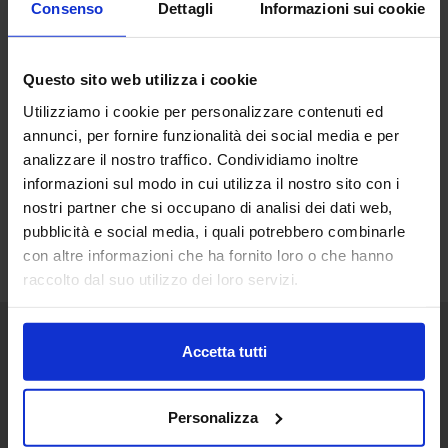
Consenso
Dettagli
Informazioni sui cookie
696×391
Questo sito web utilizza i cookie
Utilizziamo i cookie per personalizzare contenuti ed
annunci, per fornire funzionalità dei social media e per
analizzare il nostro traffico. Condividiamo inoltre
informazioni sul modo in cui utilizza il nostro sito con i
nostri partner che si occupano di analisi dei dati web,
pubblicità e social media, i quali potrebbero combinarle
con altre informazioni che ha fornito loro o che hanno
raccolto dal suo utilizzo dei loro servizi.
Accetta tutti
Senaf srl
+ 39 051.325511
Personalizza
+ 39 02.332039460