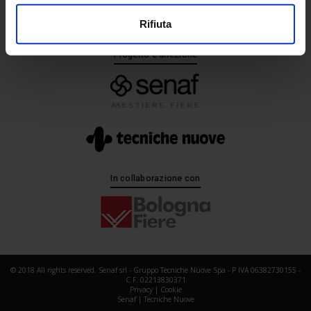
Rifiuta
Progetto e direzione
In collaborazione con
© 2018 All rights reserved. Senaf srl - Gruppo Tecniche Nuove Spa - P.IVA 06382730155 -
C.F. 02213830371
Privacy
|
Cookie
Senaf
|
Tecniche Nuove