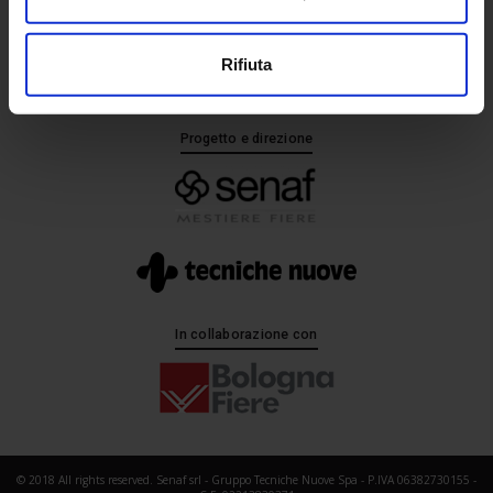
+ 39 02.332039460
Rifiuta
Progetto e direzione
In collaborazione con
© 2018 All rights reserved. Senaf srl - Gruppo Tecniche Nuove Spa - P.IVA 06382730155 -