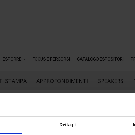
ESPORRE
FOCUS E PERCORSI
CATALOGO ESPOSITORI
P
I STAMPA
APPROFONDIMENTI
SPEAKERS
18
Lug
Dettagli