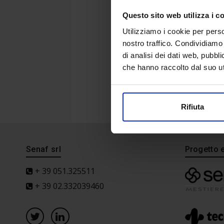
Questo sito web utilizza i c
Utilizziamo i cookie per perso
nostro traffico. Condividiamo 
di analisi dei dati web, pubbl
che hanno raccolto dal suo uti
Rifiuta
Senaf srl
Progetto 
+ 39 051.325511
+ 39 02.332039460