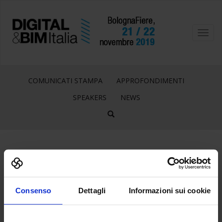
Toggl
navig
COMUNICATI STAMPA
APPROFONDIMENTI
SPEAKERS
NEWS
29
Lug
Consenso
Dettagli
Informazioni sui cookie
LOGO_ICMQ