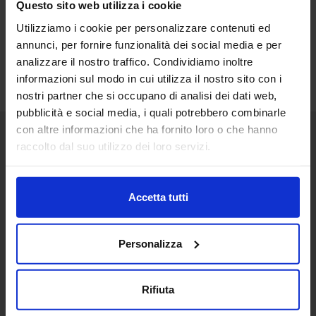
Questo sito web utilizza i cookie
Utilizziamo i cookie per personalizzare contenuti ed
annunci, per fornire funzionalità dei social media e per
analizzare il nostro traffico. Condividiamo inoltre
informazioni sul modo in cui utilizza il nostro sito con i
nostri partner che si occupano di analisi dei dati web,
pubblicità e social media, i quali potrebbero combinarle
con altre informazioni che ha fornito loro o che hanno
raccolto dal suo utilizzo dei loro servizi.
Senaf srl
+ 39 051.325511
+ 39 02.332039460
Accetta tutti
Personalizza
Progetto e direzione
Rifiuta