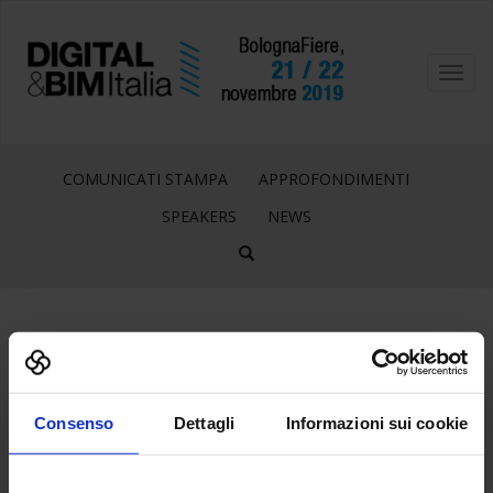
Toggl
navig
COMUNICATI STAMPA
APPROFONDIMENTI
SPEAKERS
NEWS
25
Lug
Consenso
Dettagli
Informazioni sui cookie
LOGO_90GEOMETRA