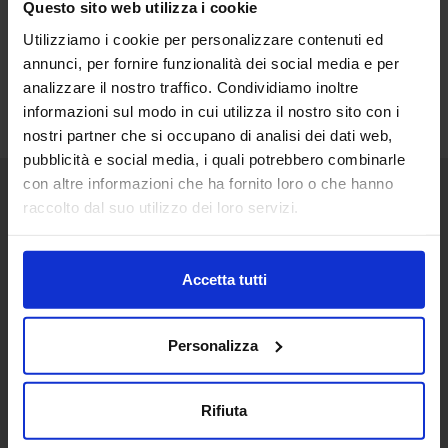
Questo sito web utilizza i cookie
Utilizziamo i cookie per personalizzare contenuti ed
annunci, per fornire funzionalità dei social media e per
analizzare il nostro traffico. Condividiamo inoltre
informazioni sul modo in cui utilizza il nostro sito con i
nostri partner che si occupano di analisi dei dati web,
pubblicità e social media, i quali potrebbero combinarle
con altre informazioni che ha fornito loro o che hanno
raccolto dal suo utilizzo dei loro servizi.
Senaf srl
+ 39 051.325511
+ 39 02.332039460
Accetta tutti
Personalizza
Progetto e direzione
Rifiuta