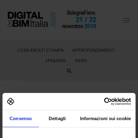
Toggl
navig
COMUNICATI STAMPA
APPROFONDIMENTI
SPEAKERS
NEWS
15
Lug
Consenso
Dettagli
Informazioni sui cookie
LOGO CNAPPC