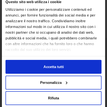
Questo sito web utilizza i cookie
Utilizziamo i cookie per personalizzare contenuti ed
annunci, per fornire funzionalità dei social media e per
analizzare il nostro traffico. Condividiamo inoltre
informazioni sul modo in cui utilizza il nostro sito con i
nostri partner che si occupano di analisi dei dati web,
pubblicità e social media, i quali potrebbero combinarle
con altre informazioni che ha fornito loro o che hanno
raccolto dal suo utilizzo dei loro servizi.
Senaf srl
+ 39 051.325511
+ 39 02.332039460
Accetta tutti
Personalizza
Progetto e direzione
Rifiuta