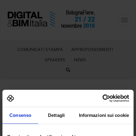
Toggl
navig
COMUNICATI STAMPA
APPROFONDIMENTI
SPEAKERS
NEWS
28
Giu
Consenso
Dettagli
Informazioni sui cookie
GRUPPO-MAGGIOLI