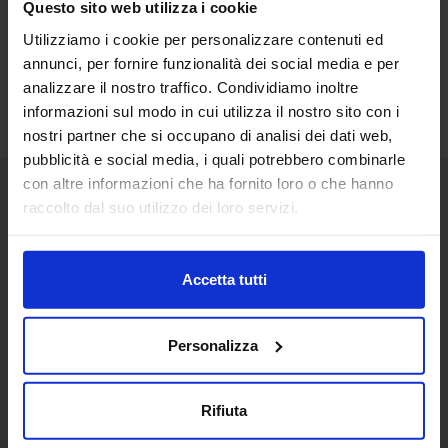
Questo sito web utilizza i cookie
Utilizziamo i cookie per personalizzare contenuti ed
annunci, per fornire funzionalità dei social media e per
analizzare il nostro traffico. Condividiamo inoltre
informazioni sul modo in cui utilizza il nostro sito con i
nostri partner che si occupano di analisi dei dati web,
pubblicità e social media, i quali potrebbero combinarle
con altre informazioni che ha fornito loro o che hanno
raccolto dal suo utilizzo dei loro servizi.
Senaf srl
+ 39 051.325511
+ 39 02.332039460
Accetta tutti
Personalizza
Progetto e direzione
Rifiuta