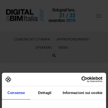
Toggl
navig
COMUNICATI STAMPA
APPROFONDIMENTI
SPEAKERS
NEWS
28
Giu
Consenso
Dettagli
Informazioni sui cookie
FLACCOVIO_LOGO