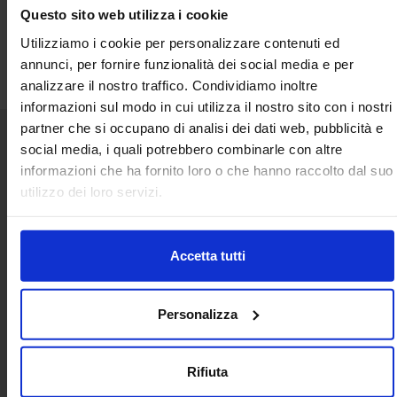
Questo sito web utilizza i cookie
Utilizziamo i cookie per personalizzare contenuti ed
annunci, per fornire funzionalità dei social media e per
analizzare il nostro traffico. Condividiamo inoltre
informazioni sul modo in cui utilizza il nostro sito con i nostri
partner che si occupano di analisi dei dati web, pubblicità e
social media, i quali potrebbero combinarle con altre
Senaf srl
informazioni che ha fornito loro o che hanno raccolto dal suo
utilizzo dei loro servizi.
+ 39 051.325511
+ 39 02.332039460
Accetta tutti
Progetto e direzione
Personalizza
Rifiuta