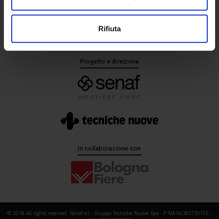
+ 39 02.332039460
Rifiuta
Progetto e direzione
In collaborazione con
© 2018 All rights reserved. Senaf srl - Gruppo Tecniche Nuove Spa - P.IVA 06382730155 -