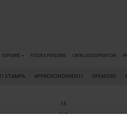
ESPORRE
FOCUS E PERCORSI
CATALOGO ESPOSITORI
P
I STAMPA
APPROFONDIMENTI
SPEAKERS
15
Lug