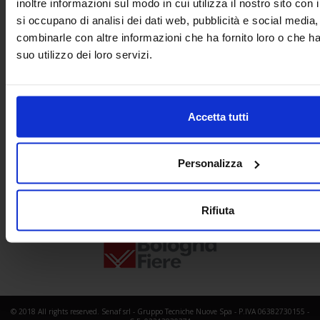
inoltre informazioni sul modo in cui utilizza il nostro sito con 
+ 39 02.332039460
si occupano di analisi dei dati web, pubblicità e social media,
combinarle con altre informazioni che ha fornito loro o che h
suo utilizzo dei loro servizi.
Progetto e direzione
Accetta tutti
Personalizza
Rifiuta
In collaborazione con
© 2018 All rights reserved. Senaf srl - Gruppo Tecniche Nuove Spa - P.IVA 06382730155 -