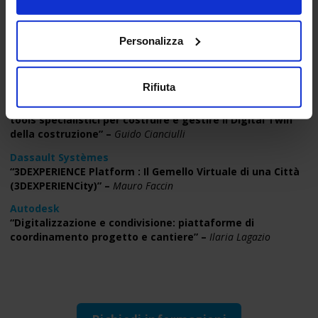
Personalizza
17.20
Technology speakers
Rifiuta
ACCA
“Piattaforme collaborative aperte e Authoring e BIM
tools specialistici per costruire e gestire il Digital Twin
della costruzione” –
Guido
Cianciulli
Dassault Systèmes
“3DEXPERIENCE Platform : Il Gemello Virtuale di una Città
(3DEXPERIENCity)” –
Mauro Faccin
Autodesk
“Digitalizzazione e condivisione: piattaforme di
coordinamento progetto e cantiere” –
Ilaria Lagazio