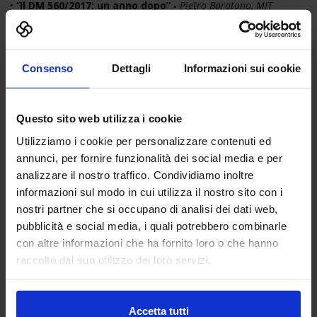
• “
Il DM 560/2017: un anno dopo” ‐
Pietro Baratono, MIT
•
“La Digitalizzazione della Filiera delle Costruzioni in
Italia” ‐
Luigi Perissich, Federcostruzioni
•
“A Road Map for a wide Implementation of BIM”
‐
Milena
Feustel, BMVI
Consenso
Dettagli
Informazioni sui cookie
•
“Il ruolo della normalizzazione nella digitalizzazione
degli interventi”
‐
RDD, UNI
Questo sito web utilizza i cookie
Utilizziamo i cookie per personalizzare contenuti ed
annunci, per fornire funzionalità dei social media e per
analizzare il nostro traffico. Condividiamo inoltre
informazioni sul modo in cui utilizza il nostro sito con i
16.00
nostri partner che si occupano di analisi dei dati web,
pubblicità e social media, i quali potrebbero combinarle
Tavola rotonda
“La sfida della digitalizzazione: innovazione,
con altre informazioni che ha fornito loro o che hanno
collaborazione per un settore sostenibile e sicuro”
ne discutono
raccolto dal suo utilizzo dei loro servizi.
i Presidenti di ANCE, ANCI, ASSOBIM, CNAPPC, CNI, CNGeGL,
FEDERCOSTRUZIONI
coordina Livia Randaccio – Tecniche Nuove
Accetta tutti