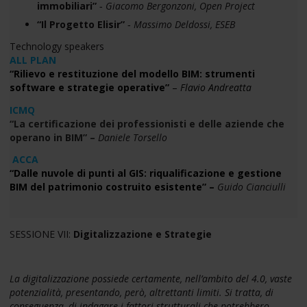
immobiliari”
‐
Giacomo Bergonzoni, Open Project
“Il Progetto Elisir”
‐
Massimo Deldossi, ESEB
Technology speakers
ALL PLAN
“Rilievo e restituzione del modello BIM: strumenti
software e strategie operative”
–
Flavio Andreatta
ICMQ
“La certificazione dei professionisti e delle aziende che
operano in BIM” –
Daniele Torsello
ACCA
“Dalle nuvole di punti al GIS: riqualificazione e gestione
BIM del patrimonio costruito esistente” –
Guido Cianciulli
SESSIONE VII:
Digitalizzazione e Strategie
La digitalizzazione possiede certamente, nell’ambito del 4.0, vaste
potenzialità, presentando, però, altrettanti limiti. Si tratta, di
conseguenza, di indagare i fattori strutturali che potrebbero