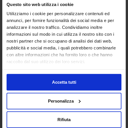
Questo sito web utilizza i cookie
Utilizziamo i cookie per personalizzare contenuti ed
annunci, per fornire funzionalità dei social media e per
analizzare il nostro traffico. Condividiamo inoltre
informazioni sul modo in cui utilizza il nostro sito con i
nostri partner che si occupano di analisi dei dati web,
pubblicità e social media, i quali potrebbero combinarle
con altre informazioni che ha fornito loro o che hanno
raccolto dal suo utilizzo dei loro servizi.
Senaf srl
+ 39 051.325511
Accetta tutti
+ 39 02.332039460
Personalizza
Progetto e direzione
Rifiuta