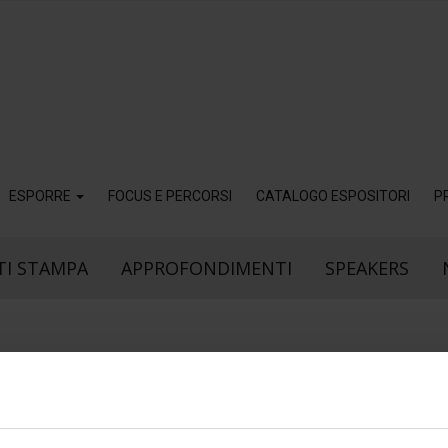
ESPORRE
FOCUS E PERCORSI
CATALOGO ESPOSITORI
P
I STAMPA
APPROFONDIMENTI
SPEAKERS
26
Lug