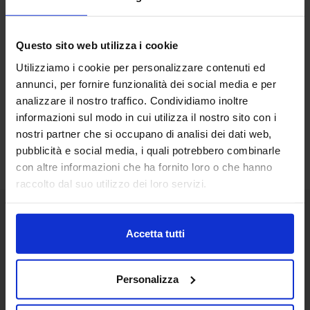
Questo sito web utilizza i cookie
Utilizziamo i cookie per personalizzare contenuti ed
annunci, per fornire funzionalità dei social media e per
analizzare il nostro traffico. Condividiamo inoltre
informazioni sul modo in cui utilizza il nostro sito con i
nostri partner che si occupano di analisi dei dati web,
pubblicità e social media, i quali potrebbero combinarle
con altre informazioni che ha fornito loro o che hanno
raccolto dal suo utilizzo dei loro servizi.
Accetta tutti
Senaf srl
+ 39 051.325511
+ 39 02.332039460
Personalizza