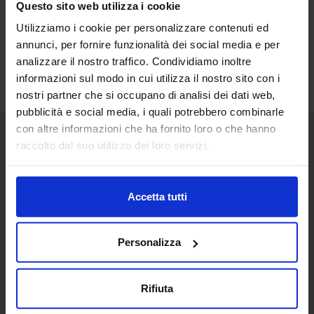
Questo sito web utilizza i cookie
Utilizziamo i cookie per personalizzare contenuti ed
annunci, per fornire funzionalità dei social media e per
analizzare il nostro traffico. Condividiamo inoltre
informazioni sul modo in cui utilizza il nostro sito con i
nostri partner che si occupano di analisi dei dati web,
pubblicità e social media, i quali potrebbero combinarle
con altre informazioni che ha fornito loro o che hanno
raccolto dal suo utilizzo dei loro servizi.
Senaf srl
+ 39 051.325511
+ 39 02.332039460
Accetta tutti
Personalizza
Progetto e direzione
Rifiuta