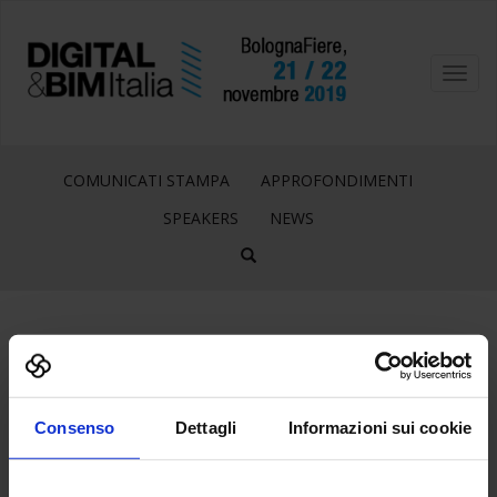
Toggl
navig
COMUNICATI STAMPA
APPROFONDIMENTI
SPEAKERS
NEWS
27
Set
Consenso
Dettagli
Informazioni sui cookie
BIM4PA_LOGO