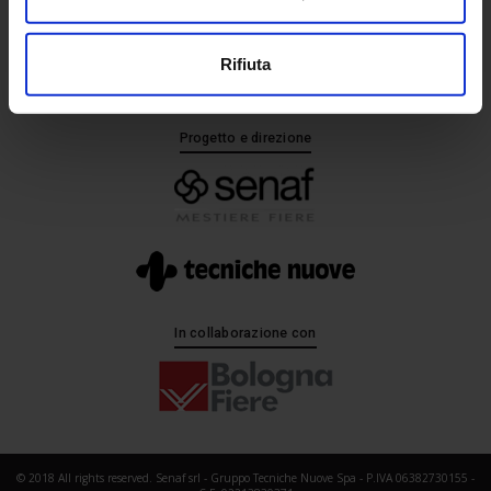
+ 39 02.332039460
Rifiuta
Progetto e direzione
In collaborazione con
© 2018 All rights reserved. Senaf srl - Gruppo Tecniche Nuove Spa - P.IVA 06382730155 -