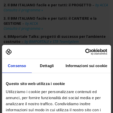
2. Il BIM ITALIANO facile e per tutti: il PROGETTO
–
by ACCA
Consulta il programma »
3. Il BIM ITALIANO facile e per tutti: il CANTIERE e la
GESTIONE
–
by ACCA
Consulta il programma »
4. BIMportale Talks: progetti di successo per l’ambiente
costruito
–
by BIMPORTALE e STR TeamSystem
Consulta il programma »
5. IL BIM IN PRATICA
–
by ASSOBIM
Consulta il programma »
Consenso
Dettagli
Informazioni sui cookie
6. Il BIM per la riqualificazione energetica e sismica
–
by
Questo sito web utilizza i cookie
LOGICAL SOFT
Consulta il programma »
Utilizziamo i cookie per personalizzare contenuti ed
annunci, per fornire funzionalità dei social media e per
analizzare il nostro traffico. Condividiamo inoltre
7. BIM, digitalizzazione e progettazione parametrica BIM
:
informazioni sul modo in cui utilizza il nostro sito con i
I professionisti del BIM User Group e i vincitori del Bim&DIGITAL