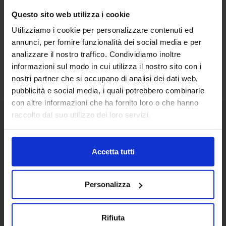
Questo sito web utilizza i cookie
Utilizziamo i cookie per personalizzare contenuti ed
annunci, per fornire funzionalità dei social media e per
analizzare il nostro traffico. Condividiamo inoltre
informazioni sul modo in cui utilizza il nostro sito con i
nostri partner che si occupano di analisi dei dati web,
pubblicità e social media, i quali potrebbero combinarle
con altre informazioni che ha fornito loro o che hanno
raccolto dal suo utilizzo dei loro servizi.
Senaf srl
+ 39 051.325511
Accetta tutti
+ 39 02.332039460
Personalizza
Progetto e direzione
Rifiuta