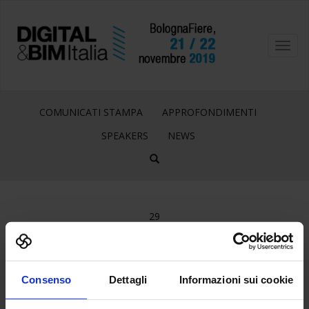
Toggl
navig
COMUNICATI STAMPA
APPROFONDIMENTI
SPEAKERS
NEWS
29
Ago
STAMPA
Consenso
Dettagli
Informazioni sui cookie