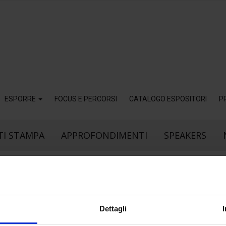
ESPORRE
FOCUS E PERCORSI
CATALOGO ESPOSITORI
P
I STAMPA
APPROFONDIMENTI
SPEAKERS
21
Giu
Dettagli