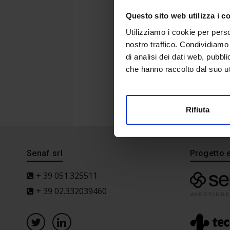
Questo sito web utilizza i c
Utilizziamo i cookie per perso
nostro traffico. Condividiamo 
di analisi dei dati web, pubbl
che hanno raccolto dal suo uti
Rifiuta
Senaf srl
Progetto 
+ 39 051.325511
+ 39 02.332039460