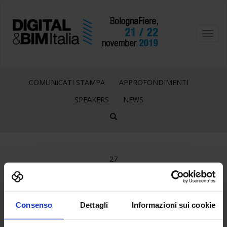
Toggl
navig
COMUNICATI STAMPA
APPROFONDIMENTI
SPEAKERS
NEWS
27
Aug
OFFICE002_HEATMAP
Consenso
Dettagli
Informazioni sui cookie