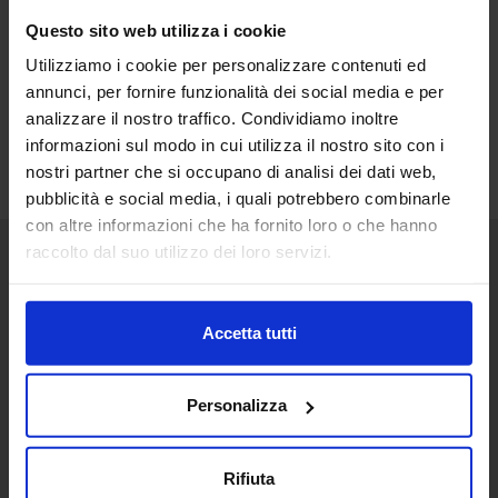
Questo sito web utilizza i cookie
Utilizziamo i cookie per personalizzare contenuti ed
annunci, per fornire funzionalità dei social media e per
analizzare il nostro traffico. Condividiamo inoltre
informazioni sul modo in cui utilizza il nostro sito con i
nostri partner che si occupano di analisi dei dati web,
pubblicità e social media, i quali potrebbero combinarle
con altre informazioni che ha fornito loro o che hanno
raccolto dal suo utilizzo dei loro servizi.
Senaf srl
+ 39 051.325511
Accetta tutti
+ 39 02.332039460
Personalizza
Project and management
Rifiuta