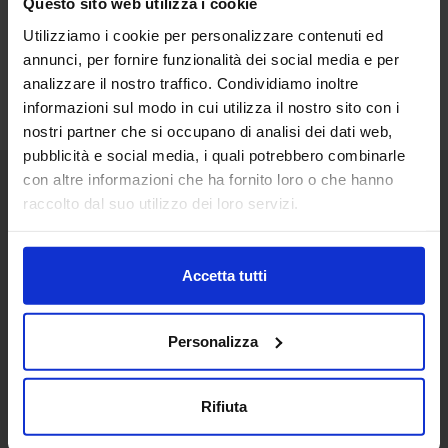
Questo sito web utilizza i cookie
Utilizziamo i cookie per personalizzare contenuti ed
annunci, per fornire funzionalità dei social media e per
analizzare il nostro traffico. Condividiamo inoltre
informazioni sul modo in cui utilizza il nostro sito con i
nostri partner che si occupano di analisi dei dati web,
pubblicità e social media, i quali potrebbero combinarle
con altre informazioni che ha fornito loro o che hanno
raccolto dal suo utilizzo dei loro servizi.
Senaf srl
+ 39 051.325511
+ 39 02.332039460
Accetta tutti
Personalizza
Project and management
Rifiuta