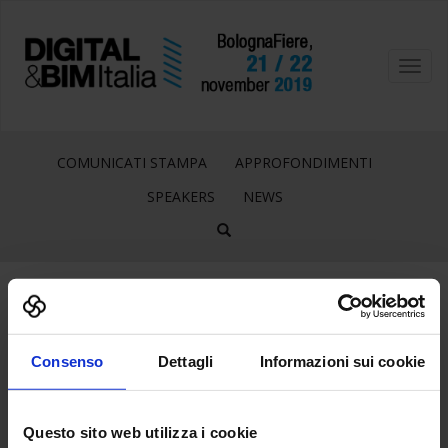
Toggl
navig
COMUNICATI STAMPA
APPROFONDIMENTI
SPEAKERS
NEWS
5
Jun
Consenso
Dettagli
Informazioni sui cookie
HEADER_DIGITALBIM
Questo sito web utilizza i cookie