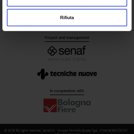
+ 39 02.332039460
Rifiuta
Project and management
In cooperation with
© 2018 All rights reserved. Senaf srl - Gruppo Tecniche Nuove Spa - P.IVA 06382730155 -