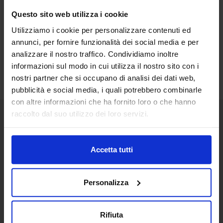
Questo sito web utilizza i cookie
Utilizziamo i cookie per personalizzare contenuti ed
annunci, per fornire funzionalità dei social media e per
analizzare il nostro traffico. Condividiamo inoltre
informazioni sul modo in cui utilizza il nostro sito con i
nostri partner che si occupano di analisi dei dati web,
pubblicità e social media, i quali potrebbero combinarle
con altre informazioni che ha fornito loro o che hanno
raccolto dal suo utilizzo dei loro servizi.
Senaf srl
+ 39 051.325511
Accetta tutti
+ 39 02.332039460
Personalizza
Project and management
Rifiuta