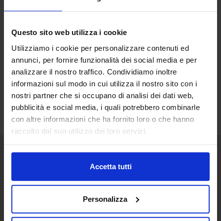
Questo sito web utilizza i cookie
Utilizziamo i cookie per personalizzare contenuti ed
annunci, per fornire funzionalità dei social media e per
analizzare il nostro traffico. Condividiamo inoltre
informazioni sul modo in cui utilizza il nostro sito con i
nostri partner che si occupano di analisi dei dati web,
pubblicità e social media, i quali potrebbero combinarle
con altre informazioni che ha fornito loro o che hanno
raccolto dal suo utilizzo dei loro servizi.
Accetta tutti
Senaf srl
+ 39 051.325511
+ 39 02.332039460
Personalizza